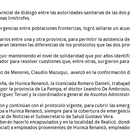
ncial de diálogo entre las autoridades sanitarias de las dos pr
nas limítrofes.
mergencias entre poblaciones fronterizas, logró sellarse un ac
rios entre una y otra provincia, para permitir la asistencia de 
n latentes las diferencias de los protocolos que las dos prov
guir manteniendo el nivel de solidaridad que por años identif
cador para resolver cuestiones que, entre otras, surgieron para
Juez de Menores, Claudio Mazuqui, avanzó en la conformación de
ña, de Huinca Renancó, la licenciada Romero Danieli, trabajad
por la provincia de La Pampa, el doctor Leandro De Ambrosio, 
Rodríguez Teruel y la coordinadora general de Asuntos Administ
n y continúan con el protocolo vigente, para cubrir las emergen
a a Huinca Renancó, siempre para la cobertura de emergencias
cal de Noticias el Subsecretario de Salud Gustavo Vera.
berán hacerlo encapsulados y en la localidad de Realicó, donde
ial) a empleados provenientes de Huinca Renancó, empleados q