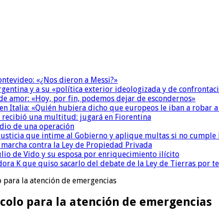
Montevideo: «¿Nos dieron a Messi?»
Argentina y a su «política exterior ideologizada y de confrontac
 de amor: «Hoy, por fin, podemos dejar de escondernos»
n Italia: «Quién hubiera dicho que europeos le iban a robar a
 recibió una multitud: jugará en Fiorentina
dio de una operación
la Justicia que intime al Gobierno y aplique multas si no cumple
a marcha contra la Ley de Propiedad Privada
io de Vido y su esposa por enriquecimiento ilícito
ora K que quiso sacarlo del debate de la Ley de Tierras por 
 para la atención de emergencias
colo para la atención de emergencias