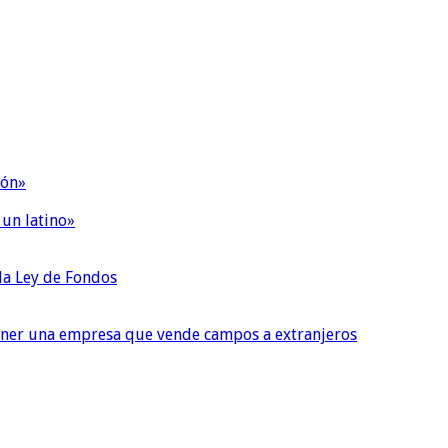
ión»
 un latino»
 la Ley de Fondos
tener una empresa que vende campos a extranjeros