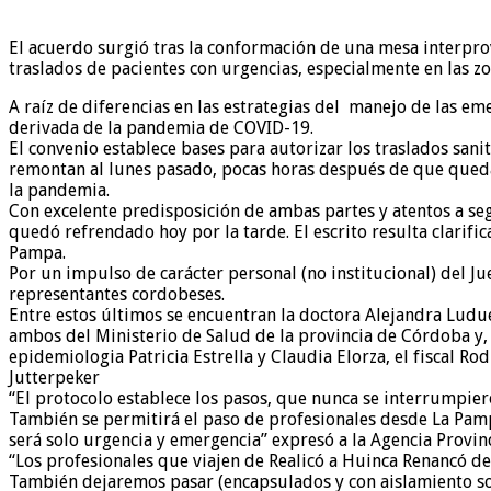
El acuerdo surgió tras la conformación de una mesa interprovi
traslados de pacientes con urgencias, especialmente en las zo
A raíz de diferencias en las estrategias del manejo de las e
derivada de la pandemia de COVID-19.
El convenio establece bases para autorizar los traslados sanita
remontan al lunes pasado, pocas horas después de que quedara
la pandemia.
Con excelente predisposición de ambas partes y atentos a se
quedó refrendado hoy por la tarde. El escrito resulta clarifi
Pampa.
Por un impulso de carácter personal (no institucional) del 
representantes cordobeses.
Entre estos últimos se encuentran la doctora Alejandra Ludue
ambos del Ministerio de Salud de la provincia de Córdoba y, 
epidemiologia Patricia Estrella y Claudia Elorza, el fiscal 
Jutterpeker
“El protocolo establece los pasos, que nunca se interrumpiero
También se permitirá el paso de profesionales desde La Pamp
será solo urgencia y emergencia” expresó a la Agencia Provin
“Los profesionales que viajen de Realicó a Huinca Renancó de
También dejaremos pasar (encapsulados y con aislamiento soc