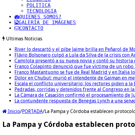
POLITICA
TECNOLOGIA
QUIENES SOMOS?
GALERÍA DE IMÁGENES
CONTACTO
Ultimas Noticias
River lo descartó y el pibe Jaime brilla en Peñarol de 
Flávio Bolsonaro culpó a Lula da Silva de la crisis con 
Camilota presentó a su nueva novia y contó su historia
Franco Colapinto denunció que fue víctima de un robo e
Franco Mastantuono se fue de Real Madrid y en Italia lo
Dolor en Chubut: murió el intendente de Gaiman en me
Escala el conflicto universitario: los rectores piden a 
Pedradas, corridas y detenidos frente al Congreso en l
La Cámara de Casación confirmó el procesamiento de Jul
La contundente respuesta de Benegas Lynch a una senad
Inicio
/
PORTADA
/
La Pampa y Córdoba establecen protocolo
La Pampa y Córdoba establecen proto