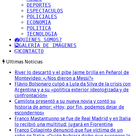
DEPORTES
ESPECTACULOS
POLICIALES
ECONOMIA
POLITICA
TECNOLOGIA
QUIENES SOMOS?
GALERÍA DE IMÁGENES
CONTACTO
Ultimas Noticias
River lo descartó y el pibe Jaime brilla en Peñarol de
Montevideo: «¿Nos dieron a Messi?»
Flávio Bolsonaro culpó a Lula da Silva de la crisis con
Argentina y a su «política exterior ideologizada y de
confrontación»
Camilota presentó a su nueva novia y contó su
historia de amor: «Hoy, por fin, podemos dejar de
escondernos»
Franco Mastantuono se fue de Real Madrid y en Italia
lo recibió una multitud: jugará en Fiorentina
Franco Colapinto denunció que fue víctima de un
robo en Italia: «Quién hubiera dicho que europeos le