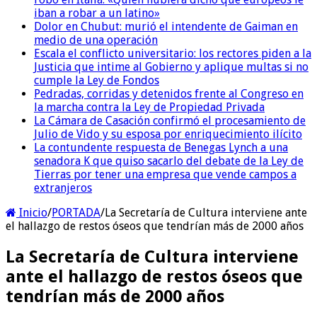
iban a robar a un latino»
Dolor en Chubut: murió el intendente de Gaiman en
medio de una operación
Escala el conflicto universitario: los rectores piden a la
Justicia que intime al Gobierno y aplique multas si no
cumple la Ley de Fondos
Pedradas, corridas y detenidos frente al Congreso en
la marcha contra la Ley de Propiedad Privada
La Cámara de Casación confirmó el procesamiento de
Julio de Vido y su esposa por enriquecimiento ilícito
La contundente respuesta de Benegas Lynch a una
senadora K que quiso sacarlo del debate de la Ley de
Tierras por tener una empresa que vende campos a
extranjeros
Inicio
/
PORTADA
/
La Secretaría de Cultura interviene ante
el hallazgo de restos óseos que tendrían más de 2000 años
La Secretaría de Cultura interviene
ante el hallazgo de restos óseos que
tendrían más de 2000 años