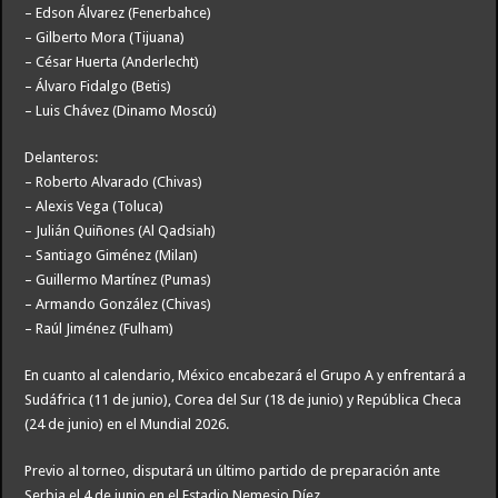
– Edson Álvarez (Fenerbahce)
– Gilberto Mora (Tijuana)
– César Huerta (Anderlecht)
– Álvaro Fidalgo (Betis)
– Luis Chávez (Dinamo Moscú)
Delanteros:
– Roberto Alvarado (Chivas)
– Alexis Vega (Toluca)
– Julián Quiñones (Al Qadsiah)
– Santiago Giménez (Milan)
– Guillermo Martínez (Pumas)
– Armando González (Chivas)
– Raúl Jiménez (Fulham)
En cuanto al calendario, México encabezará el Grupo A y enfrentará a
Sudáfrica (11 de junio), Corea del Sur (18 de junio) y República Checa
(24 de junio) en el Mundial 2026.
Previo al torneo, disputará un último partido de preparación ante
Serbia el 4 de junio en el Estadio Nemesio Díez.