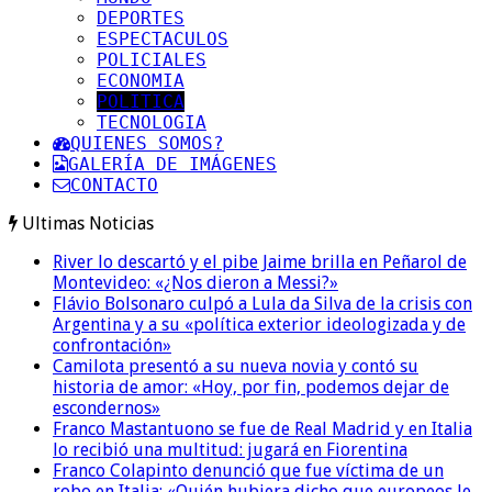
DEPORTES
ESPECTACULOS
POLICIALES
ECONOMIA
POLITICA
TECNOLOGIA
QUIENES SOMOS?
GALERÍA DE IMÁGENES
CONTACTO
Ultimas Noticias
River lo descartó y el pibe Jaime brilla en Peñarol de
Montevideo: «¿Nos dieron a Messi?»
Flávio Bolsonaro culpó a Lula da Silva de la crisis con
Argentina y a su «política exterior ideologizada y de
confrontación»
Camilota presentó a su nueva novia y contó su
historia de amor: «Hoy, por fin, podemos dejar de
escondernos»
Franco Mastantuono se fue de Real Madrid y en Italia
lo recibió una multitud: jugará en Fiorentina
Franco Colapinto denunció que fue víctima de un
robo en Italia: «Quién hubiera dicho que europeos le