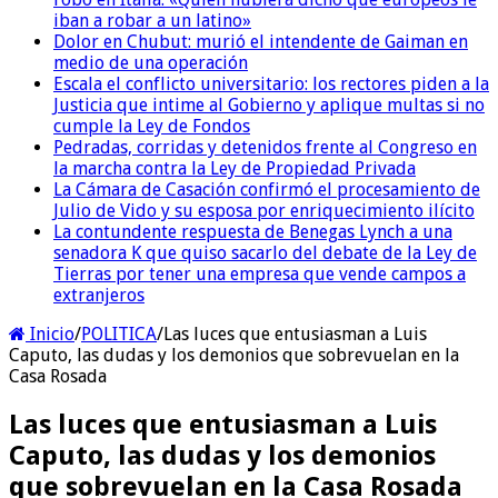
iban a robar a un latino»
Dolor en Chubut: murió el intendente de Gaiman en
medio de una operación
Escala el conflicto universitario: los rectores piden a la
Justicia que intime al Gobierno y aplique multas si no
cumple la Ley de Fondos
Pedradas, corridas y detenidos frente al Congreso en
la marcha contra la Ley de Propiedad Privada
La Cámara de Casación confirmó el procesamiento de
Julio de Vido y su esposa por enriquecimiento ilícito
La contundente respuesta de Benegas Lynch a una
senadora K que quiso sacarlo del debate de la Ley de
Tierras por tener una empresa que vende campos a
extranjeros
Inicio
/
POLITICA
/
Las luces que entusiasman a Luis
Caputo, las dudas y los demonios que sobrevuelan en la
Casa Rosada
Las luces que entusiasman a Luis
Caputo, las dudas y los demonios
que sobrevuelan en la Casa Rosada