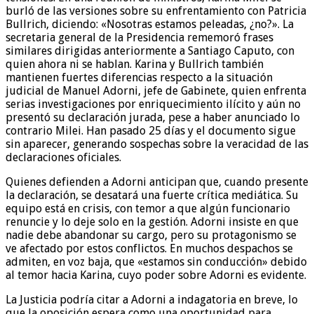
burló de las versiones sobre su enfrentamiento con Patricia
Bullrich, diciendo: «Nosotras estamos peleadas, ¿no?». La
secretaria general de la Presidencia rememoró frases
similares dirigidas anteriormente a Santiago Caputo, con
quien ahora ni se hablan. Karina y Bullrich también
mantienen fuertes diferencias respecto a la situación
judicial de Manuel Adorni, jefe de Gabinete, quien enfrenta
serias investigaciones por enriquecimiento ilícito y aún no
presentó su declaración jurada, pese a haber anunciado lo
contrario Milei. Han pasado 25 días y el documento sigue
sin aparecer, generando sospechas sobre la veracidad de las
declaraciones oficiales.
Quienes defienden a Adorni anticipan que, cuando presente
la declaración, se desatará una fuerte crítica mediática. Su
equipo está en crisis, con temor a que algún funcionario
renuncie y lo deje solo en la gestión. Adorni insiste en que
nadie debe abandonar su cargo, pero su protagonismo se
ve afectado por estos conflictos. En muchos despachos se
admiten, en voz baja, que «estamos sin conducción» debido
al temor hacia Karina, cuyo poder sobre Adorni es evidente.
La Justicia podría citar a Adorni a indagatoria en breve, lo
que la oposición espera como una oportunidad para