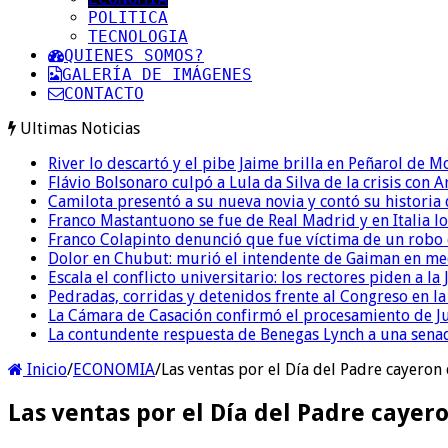
POLITICA
TECNOLOGIA
QUIENES SOMOS?
GALERÍA DE IMÁGENES
CONTACTO
Ultimas Noticias
River lo descartó y el pibe Jaime brilla en Peñarol de 
Flávio Bolsonaro culpó a Lula da Silva de la crisis con 
Camilota presentó a su nueva novia y contó su historia
Franco Mastantuono se fue de Real Madrid y en Italia lo
Franco Colapinto denunció que fue víctima de un robo e
Dolor en Chubut: murió el intendente de Gaiman en me
Escala el conflicto universitario: los rectores piden a 
Pedradas, corridas y detenidos frente al Congreso en l
La Cámara de Casación confirmó el procesamiento de Jul
La contundente respuesta de Benegas Lynch a una senad
Inicio
/
ECONOMIA
/
Las ventas por el Día del Padre cayeron 
Las ventas por el Día del Padre cayero