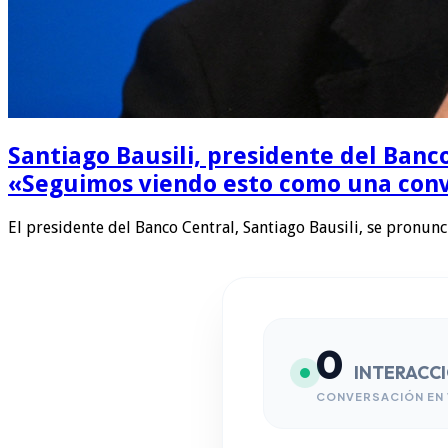
Santiago Bausili, presidente del Banc
«Seguimos viendo esto como una conv
El presidente del Banco Central, Santiago Bausili, se pronun
0
INTERACC
CONVERSACIÓN EN 