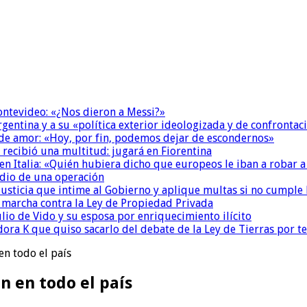
Montevideo: «¿Nos dieron a Messi?»
Argentina y a su «política exterior ideologizada y de confrontac
 de amor: «Hoy, por fin, podemos dejar de escondernos»
 recibió una multitud: jugará en Fiorentina
n Italia: «Quién hubiera dicho que europeos le iban a robar a
dio de una operación
la Justicia que intime al Gobierno y aplique multas si no cumple
a marcha contra la Ley de Propiedad Privada
io de Vido y su esposa por enriquecimiento ilícito
ora K que quiso sacarlo del debate de la Ley de Tierras por 
en todo el país
n en todo el país