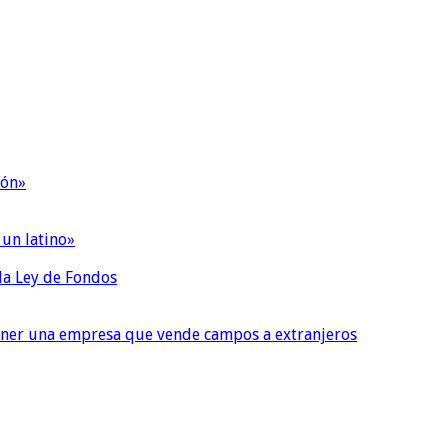
ión»
 un latino»
 la Ley de Fondos
tener una empresa que vende campos a extranjeros