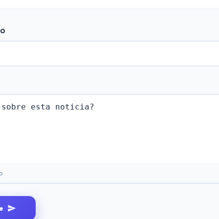
do
o
e