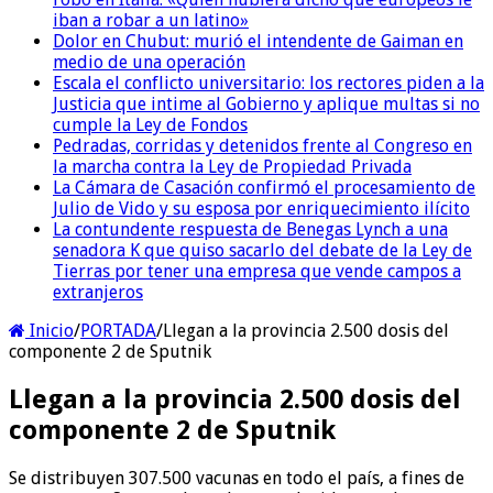
iban a robar a un latino»
Dolor en Chubut: murió el intendente de Gaiman en
medio de una operación
Escala el conflicto universitario: los rectores piden a la
Justicia que intime al Gobierno y aplique multas si no
cumple la Ley de Fondos
Pedradas, corridas y detenidos frente al Congreso en
la marcha contra la Ley de Propiedad Privada
La Cámara de Casación confirmó el procesamiento de
Julio de Vido y su esposa por enriquecimiento ilícito
La contundente respuesta de Benegas Lynch a una
senadora K que quiso sacarlo del debate de la Ley de
Tierras por tener una empresa que vende campos a
extranjeros
Inicio
/
PORTADA
/
Llegan a la provincia 2.500 dosis del
componente 2 de Sputnik
Llegan a la provincia 2.500 dosis del
componente 2 de Sputnik
Se distribuyen 307.500 vacunas en todo el país, a fines de