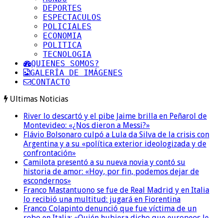
DEPORTES
ESPECTACULOS
POLICIALES
ECONOMIA
POLITICA
TECNOLOGIA
QUIENES SOMOS?
GALERÍA DE IMÁGENES
CONTACTO
Ultimas Noticias
River lo descartó y el pibe Jaime brilla en Peñarol de
Montevideo: «¿Nos dieron a Messi?»
Flávio Bolsonaro culpó a Lula da Silva de la crisis con
Argentina y a su «política exterior ideologizada y de
confrontación»
Camilota presentó a su nueva novia y contó su
historia de amor: «Hoy, por fin, podemos dejar de
escondernos»
Franco Mastantuono se fue de Real Madrid y en Italia
lo recibió una multitud: jugará en Fiorentina
Franco Colapinto denunció que fue víctima de un
robo en Italia: «Quién hubiera dicho que europeos le