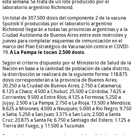
esta semana. Se trata de un lote producido por el
laboratorio argentino Richmond.
Un total de 307.500 dosis del componente 2 de la vacuna
Sputnik V producidas por el laboratorio argentino
Richmond llegarán a todas las provincias argentinas y a la
Ciudad Autónoma de Buenos Aires entre este miércoles y
jueves para completar esquemas de inmunización en el
marco del Plan Estratégico de Vacunación contra el COVID-
19.
A La Pampa le tocan 2.500 dosis
.
Según el criterio dispuesto por el Ministerio de Salud de la
Nación en base a la cantidad de población de cada distrito,
la distribución se realizará de la siguiente forma: 118.875
dosis corresponderán a la provincia de Buenos Aires;
20.250 a la Ciudad de Buenos Aires; 2.750 a Catamarca;
8.125 a Chaco; 4.500 a Chubut; 25.500 a Córdoba; 7.625 a
Corrientes; 9.500 a Entre Ríos; 4.125 a Formosa; 5.250 a
Jujuy; 2.500 a La Pampa; 2.750 a La Rioja; 13.500 a Mendoza;
8.625 a Misiones; 4.500 a Neuquén; 5.000 a Río Negro; 9.750
a Salta; 5.250 a San Juan; 3.375 a San Luis; 2.500 a Santa
Cruz; 23.875 a Santa Fe; 6.750 a Santiago del Estero; 1.125 a
Tierra del Fuego, y 11.500 a Tucumán.