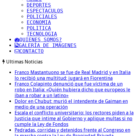
DEPORTES
ESPECTACULOS
POLICIALES
ECONOMIA
POLITICA
TECNOLOGIA
QUIENES SOMOS?
GALERÍA DE IMÁGENES
CONTACTO
Ultimas Noticias
Franco Mastantuono se fue de Real Madrid y en Italia
lo recibió una multitud: jugará en Fiorentina
Franco Colapinto denunció que fue víctima de un
robo en Italia: «Quién hubiera dicho que europeos le
iban a robar a un latino»
Dolor en Chubut: murió el intendente de Gaiman en
medio de una operación
Escala el conflicto universitario: los rectores piden a la
Justicia que intime al Gobierno y aplique multas si no
cumple la Ley de Fondos
Pedradas, corridas y detenidos frente al Congreso en
la marcha contra la Ley de Propiedad Privada