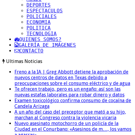
DEPORTES
ESPECTACULOS
POLICIALES
ECONOMIA
POLITICA
TECNOLOGIA
QUIENES SOMOS?
GALERÍA DE IMÁGENES
CONTACTO
Ultimas Noticias
Freno a la IA | Greg Abbott detiene la aprobación de
nuevos centros de datos en Texas debido a
preocupaciones sobre el consumo eléctrico y de agua
Te ofrecen trabajo, pero es un engaño: así son las
nuevas estafas laborales para robar dinero y datos
Examen toxicológico confirma consumo de cocaína de
Candela Arizaga
A un año del caso del preceptor que mató a su hijo,
marchan al Congreso contra la violencia vicaria
Nuevo asesinato motochorro de un policía de la
Ciudad en el Conurbano: «Asesinos de m…, los vamos
a agarrar»