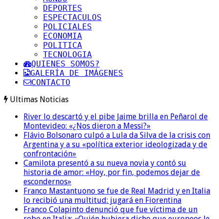
DEPORTES
ESPECTACULOS
POLICIALES
ECONOMIA
POLITICA
TECNOLOGIA
QUIENES SOMOS?
GALERÍA DE IMÁGENES
CONTACTO
Ultimas Noticias
River lo descartó y el pibe Jaime brilla en Peñarol de
Montevideo: «¿Nos dieron a Messi?»
Flávio Bolsonaro culpó a Lula da Silva de la crisis con
Argentina y a su «política exterior ideologizada y de
confrontación»
Camilota presentó a su nueva novia y contó su
historia de amor: «Hoy, por fin, podemos dejar de
escondernos»
Franco Mastantuono se fue de Real Madrid y en Italia
lo recibió una multitud: jugará en Fiorentina
Franco Colapinto denunció que fue víctima de un
robo en Italia: «Quién hubiera dicho que europeos le