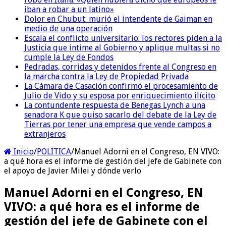
iban a robar a un latino»
Dolor en Chubut: murió el intendente de Gaiman en
medio de una operación
Escala el conflicto universitario: los rectores piden a la
Justicia que intime al Gobierno y aplique multas si no
cumple la Ley de Fondos
Pedradas, corridas y detenidos frente al Congreso en
la marcha contra la Ley de Propiedad Privada
La Cámara de Casación confirmó el procesamiento de
Julio de Vido y su esposa por enriquecimiento ilícito
La contundente respuesta de Benegas Lynch a una
senadora K que quiso sacarlo del debate de la Ley de
Tierras por tener una empresa que vende campos a
extranjeros
Inicio
/
POLITICA
/
Manuel Adorni en el Congreso, EN VIVO:
a qué hora es el informe de gestión del jefe de Gabinete con
el apoyo de Javier Milei y dónde verlo
Manuel Adorni en el Congreso, EN
VIVO: a qué hora es el informe de
gestión del jefe de Gabinete con el