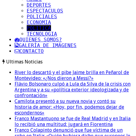
DEPORTES
ESPECTACULOS
POLICIALES
ECONOMIA
POLITICA
TECNOLOGIA
QUIENES SOMOS?
GALERÍA DE IMÁGENES
CONTACTO
Ultimas Noticias
River lo descartó y el pibe Jaime brilla en Peñarol de
Montevideo: «¿Nos dieron a Messi?»
Flávio Bolsonaro culpó a Lula da Silva de la crisis con
Argentina y a su «política exterior ideologizada y de
confrontación»
Camilota presentó a su nueva novia y contó su
historia de amor: «Hoy, por fin, podemos dejar de
escondernos»
Franco Mastantuono se fue de Real Madrid y en Italia
lo recibió una multitud: jugará en Fiorentina
Franco Colapinto denunció que fue víctima de un
robo en Italia: «Quién hubiera dicho que europeos le