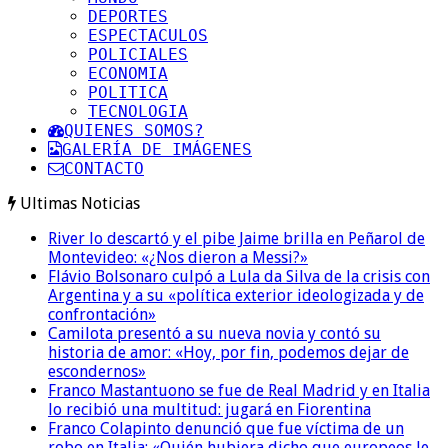
DEPORTES
ESPECTACULOS
POLICIALES
ECONOMIA
POLITICA
TECNOLOGIA
QUIENES SOMOS?
GALERÍA DE IMÁGENES
CONTACTO
Ultimas Noticias
River lo descartó y el pibe Jaime brilla en Peñarol de
Montevideo: «¿Nos dieron a Messi?»
Flávio Bolsonaro culpó a Lula da Silva de la crisis con
Argentina y a su «política exterior ideologizada y de
confrontación»
Camilota presentó a su nueva novia y contó su
historia de amor: «Hoy, por fin, podemos dejar de
escondernos»
Franco Mastantuono se fue de Real Madrid y en Italia
lo recibió una multitud: jugará en Fiorentina
Franco Colapinto denunció que fue víctima de un
robo en Italia: «Quién hubiera dicho que europeos le