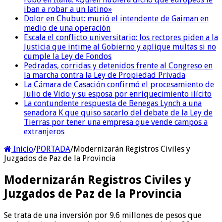
iban a robar a un latino»
Dolor en Chubut: murió el intendente de Gaiman en
medio de una operación
Escala el conflicto universitario: los rectores piden a la
Justicia que intime al Gobierno y aplique multas si no
cumple la Ley de Fondos
Pedradas, corridas y detenidos frente al Congreso en
la marcha contra la Ley de Propiedad Privada
La Cámara de Casación confirmó el procesamiento de
Julio de Vido y su esposa por enriquecimiento ilícito
La contundente respuesta de Benegas Lynch a una
senadora K que quiso sacarlo del debate de la Ley de
Tierras por tener una empresa que vende campos a
extranjeros
Inicio
/
PORTADA
/
Modernizarán Registros Civiles y
Juzgados de Paz de la Provincia
Modernizarán Registros Civiles y
Juzgados de Paz de la Provincia
Se trata de una inversión por 9.6 millones de pesos que