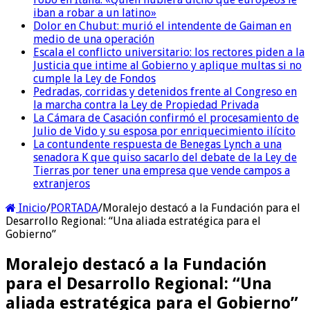
iban a robar a un latino»
Dolor en Chubut: murió el intendente de Gaiman en
medio de una operación
Escala el conflicto universitario: los rectores piden a la
Justicia que intime al Gobierno y aplique multas si no
cumple la Ley de Fondos
Pedradas, corridas y detenidos frente al Congreso en
la marcha contra la Ley de Propiedad Privada
La Cámara de Casación confirmó el procesamiento de
Julio de Vido y su esposa por enriquecimiento ilícito
La contundente respuesta de Benegas Lynch a una
senadora K que quiso sacarlo del debate de la Ley de
Tierras por tener una empresa que vende campos a
extranjeros
Inicio
/
PORTADA
/
Moralejo destacó a la Fundación para el
Desarrollo Regional: “Una aliada estratégica para el
Gobierno”
Moralejo destacó a la Fundación
para el Desarrollo Regional: “Una
aliada estratégica para el Gobierno”