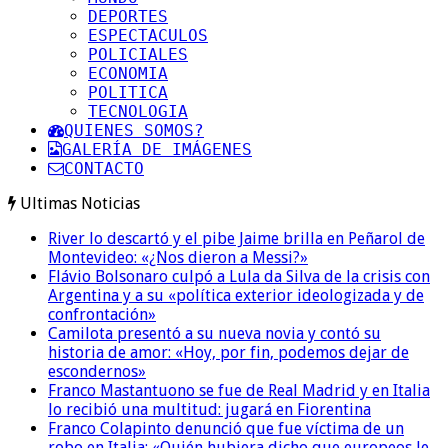
DEPORTES
ESPECTACULOS
POLICIALES
ECONOMIA
POLITICA
TECNOLOGIA
QUIENES SOMOS?
GALERÍA DE IMÁGENES
CONTACTO
Ultimas Noticias
River lo descartó y el pibe Jaime brilla en Peñarol de
Montevideo: «¿Nos dieron a Messi?»
Flávio Bolsonaro culpó a Lula da Silva de la crisis con
Argentina y a su «política exterior ideologizada y de
confrontación»
Camilota presentó a su nueva novia y contó su
historia de amor: «Hoy, por fin, podemos dejar de
escondernos»
Franco Mastantuono se fue de Real Madrid y en Italia
lo recibió una multitud: jugará en Fiorentina
Franco Colapinto denunció que fue víctima de un
robo en Italia: «Quién hubiera dicho que europeos le