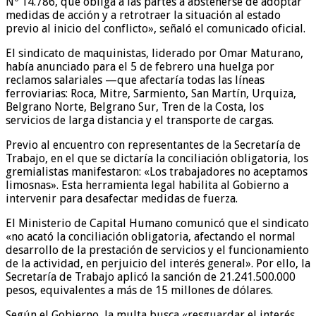
Nº 14.786, que obliga a las partes a abstenerse de adoptar
medidas de acción y a retrotraer la situación al estado
previo al inicio del conflicto», señaló el comunicado oficial.
El sindicato de maquinistas, liderado por Omar Maturano,
había anunciado para el 5 de febrero una huelga por
reclamos salariales —que afectaría todas las líneas
ferroviarias: Roca, Mitre, Sarmiento, San Martín, Urquiza,
Belgrano Norte, Belgrano Sur, Tren de la Costa, los
servicios de larga distancia y el transporte de cargas.
Previo al encuentro con representantes de la Secretaría de
Trabajo, en el que se dictaría la conciliación obligatoria, los
gremialistas manifestaron: «Los trabajadores no aceptamos
limosnas». Esta herramienta legal habilita al Gobierno a
intervenir para desafectar medidas de fuerza.
El Ministerio de Capital Humano comunicó que el sindicato
«no acató la conciliación obligatoria, afectando el normal
desarrollo de la prestación de servicios y el funcionamiento
de la actividad, en perjuicio del interés general». Por ello, la
Secretaría de Trabajo aplicó la sanción de 21.241.500.000
pesos, equivalentes a más de 15 millones de dólares.
Según el Gobierno, la multa busca «resguardar el interés