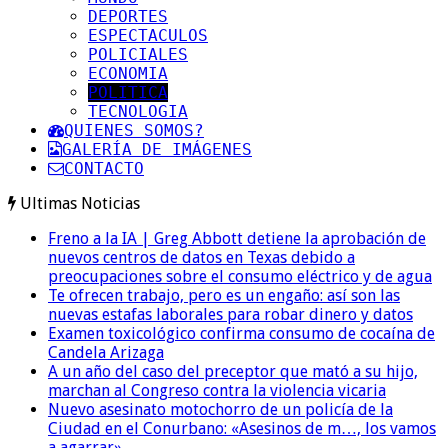
DEPORTES
ESPECTACULOS
POLICIALES
ECONOMIA
POLITICA
TECNOLOGIA
QUIENES SOMOS?
GALERÍA DE IMÁGENES
CONTACTO
Ultimas Noticias
Freno a la IA | Greg Abbott detiene la aprobación de
nuevos centros de datos en Texas debido a
preocupaciones sobre el consumo eléctrico y de agua
Te ofrecen trabajo, pero es un engaño: así son las
nuevas estafas laborales para robar dinero y datos
Examen toxicológico confirma consumo de cocaína de
Candela Arizaga
A un año del caso del preceptor que mató a su hijo,
marchan al Congreso contra la violencia vicaria
Nuevo asesinato motochorro de un policía de la
Ciudad en el Conurbano: «Asesinos de m…, los vamos
a agarrar»