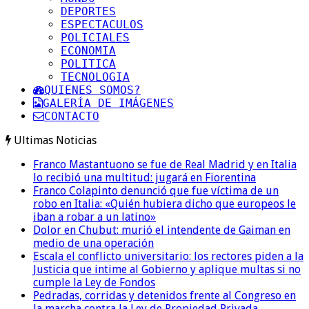
DEPORTES
ESPECTACULOS
POLICIALES
ECONOMIA
POLITICA
TECNOLOGIA
QUIENES SOMOS?
GALERÍA DE IMÁGENES
CONTACTO
Ultimas Noticias
Franco Mastantuono se fue de Real Madrid y en Italia
lo recibió una multitud: jugará en Fiorentina
Franco Colapinto denunció que fue víctima de un
robo en Italia: «Quién hubiera dicho que europeos le
iban a robar a un latino»
Dolor en Chubut: murió el intendente de Gaiman en
medio de una operación
Escala el conflicto universitario: los rectores piden a la
Justicia que intime al Gobierno y aplique multas si no
cumple la Ley de Fondos
Pedradas, corridas y detenidos frente al Congreso en
la marcha contra la Ley de Propiedad Privada