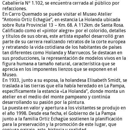
Caballería Nº 1.102, se encuentra cerrada al público por
refacciones.
En Carro Quemado se puede visitar el Museo Atelier
“Antonio Ortiz Echagüe”, en estancia La Holanda ubicada
sobre Ruta Provincial 13 – Km. 68. A 112km. de Santa Rosa.
Calificado como el «pintor alegre» por el colorido, detalles
y títulos de sus obras, este artista español desarrolló gran
parte de su carrera realizando retratos de la corte europea
y retratando la vida cotidiana de los habitantes de países
tan diferentes como Holanda y Marruecos. Se destacan en
sus producciones, la representación de modelos vivos en la
figura humana a tamaño natural, característica que se
aprecia en los imponentes lienzos que se exponen en el
Museo.
En 1933, junto a su esposa, la holandesa Elisabeth Smidt, se
traslada a las tierras que ella había heredado en La Pampa,
específicamente la estancia «La Holanda”, donde monta un
atelier en el medio del monte pampeano y continúa
desarrollando su pasión por la pintura.
La puesta en valor y apertura a los visitantes se produjo en
el año 1998. Desde esa fecha, el Gobierno de La Pampa
junto a la familia Ortiz Echagüe sostienen la planificación
para la preservación y la promoción de este lugar, que
conjuga paisaje, arte, historia y realidad.