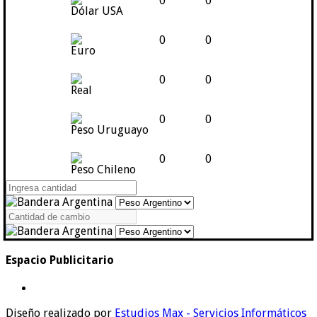
0
0
Dólar USA
0
0
Euro
0
0
Real
0
0
Peso Uruguayo
0
0
Peso Chileno
Espacio Publicitario
Diseño realizado por
Estudios Max - Servicios Informáticos