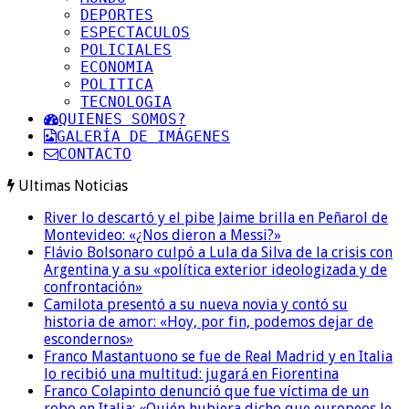
DEPORTES
ESPECTACULOS
POLICIALES
ECONOMIA
POLITICA
TECNOLOGIA
QUIENES SOMOS?
GALERÍA DE IMÁGENES
CONTACTO
Ultimas Noticias
River lo descartó y el pibe Jaime brilla en Peñarol de
Montevideo: «¿Nos dieron a Messi?»
Flávio Bolsonaro culpó a Lula da Silva de la crisis con
Argentina y a su «política exterior ideologizada y de
confrontación»
Camilota presentó a su nueva novia y contó su
historia de amor: «Hoy, por fin, podemos dejar de
escondernos»
Franco Mastantuono se fue de Real Madrid y en Italia
lo recibió una multitud: jugará en Fiorentina
Franco Colapinto denunció que fue víctima de un
robo en Italia: «Quién hubiera dicho que europeos le