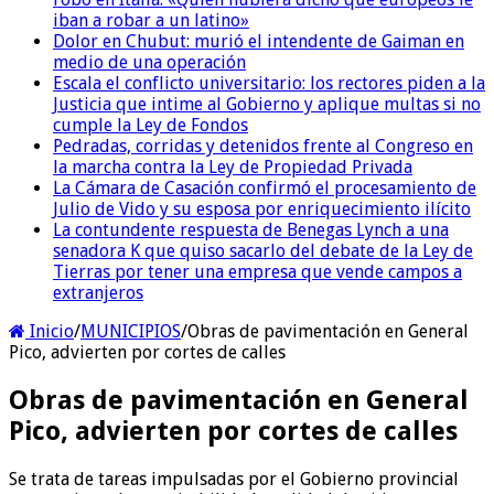
iban a robar a un latino»
Dolor en Chubut: murió el intendente de Gaiman en
medio de una operación
Escala el conflicto universitario: los rectores piden a la
Justicia que intime al Gobierno y aplique multas si no
cumple la Ley de Fondos
Pedradas, corridas y detenidos frente al Congreso en
la marcha contra la Ley de Propiedad Privada
La Cámara de Casación confirmó el procesamiento de
Julio de Vido y su esposa por enriquecimiento ilícito
La contundente respuesta de Benegas Lynch a una
senadora K que quiso sacarlo del debate de la Ley de
Tierras por tener una empresa que vende campos a
extranjeros
Inicio
/
MUNICIPIOS
/
Obras de pavimentación en General
Pico, advierten por cortes de calles
Obras de pavimentación en General
Pico, advierten por cortes de calles
Se trata de tareas impulsadas por el Gobierno provincial