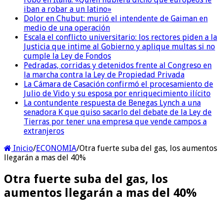
iban a robar a un latino»
Dolor en Chubut: murió el intendente de Gaiman en
medio de una operación
Escala el conflicto universitario: los rectores piden a la
Justicia que intime al Gobierno y aplique multas si no
cumple la Ley de Fondos
Pedradas, corridas y detenidos frente al Congreso en
la marcha contra la Ley de Propiedad Privada
La Cámara de Casación confirmó el procesamiento de
Julio de Vido y su esposa por enriquecimiento ilícito
La contundente respuesta de Benegas Lynch a una
senadora K que quiso sacarlo del debate de la Ley de
Tierras por tener una empresa que vende campos a
extranjeros
Inicio
/
ECONOMIA
/
Otra fuerte suba del gas, los aumentos
llegarán a mas del 40%
Otra fuerte suba del gas, los
aumentos llegarán a mas del 40%