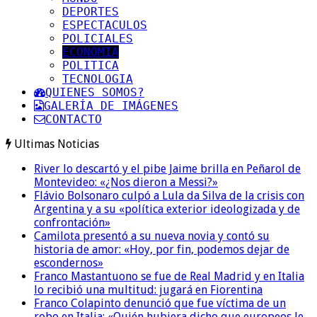
DEPORTES
ESPECTACULOS
POLICIALES
ECONOMIA
POLITICA
TECNOLOGIA
QUIENES SOMOS?
GALERÍA DE IMÁGENES
CONTACTO
Ultimas Noticias
River lo descartó y el pibe Jaime brilla en Peñarol de
Montevideo: «¿Nos dieron a Messi?»
Flávio Bolsonaro culpó a Lula da Silva de la crisis con
Argentina y a su «política exterior ideologizada y de
confrontación»
Camilota presentó a su nueva novia y contó su
historia de amor: «Hoy, por fin, podemos dejar de
escondernos»
Franco Mastantuono se fue de Real Madrid y en Italia
lo recibió una multitud: jugará en Fiorentina
Franco Colapinto denunció que fue víctima de un
robo en Italia: «Quién hubiera dicho que europeos le