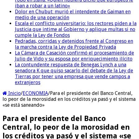
iban a robar a un latino»
Dolor en Chubut: murió el intendente de Gaiman en
medio de una operación
Escala el conflicto universitario: los rectores piden a la
Justicia que intime al Gobierno y aplique multas si no
cumple la Ley de Fondos
Pedradas, corridas y detenidos frente al Congreso en
la marcha contra la Ley de Propiedad Privada
La Cámara de Casación confirmó el procesamiento de
Julio de Vido y su esposa por enriquecimiento ilícito
La contundente respuesta de Benegas Lynch a una
senadora K que quiso sacarlo del debate de la Ley de
Tierras por tener una empresa que vende campos a
extranjeros
Inicio
/
ECONOMIA
/
Para el presidente del Banco Central,
lo peor de la morosidad en los créditos ya pasó y el sistema
«se está saneando»
Para el presidente del Banco
Central, lo peor de la morosidad en
los créditos ya pasó y el sistema «se