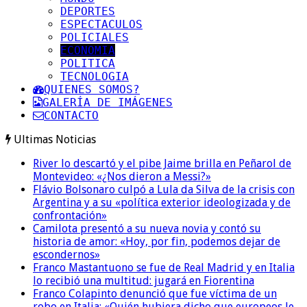
DEPORTES
ESPECTACULOS
POLICIALES
ECONOMIA
POLITICA
TECNOLOGIA
QUIENES SOMOS?
GALERÍA DE IMÁGENES
CONTACTO
Ultimas Noticias
River lo descartó y el pibe Jaime brilla en Peñarol de
Montevideo: «¿Nos dieron a Messi?»
Flávio Bolsonaro culpó a Lula da Silva de la crisis con
Argentina y a su «política exterior ideologizada y de
confrontación»
Camilota presentó a su nueva novia y contó su
historia de amor: «Hoy, por fin, podemos dejar de
escondernos»
Franco Mastantuono se fue de Real Madrid y en Italia
lo recibió una multitud: jugará en Fiorentina
Franco Colapinto denunció que fue víctima de un
robo en Italia: «Quién hubiera dicho que europeos le