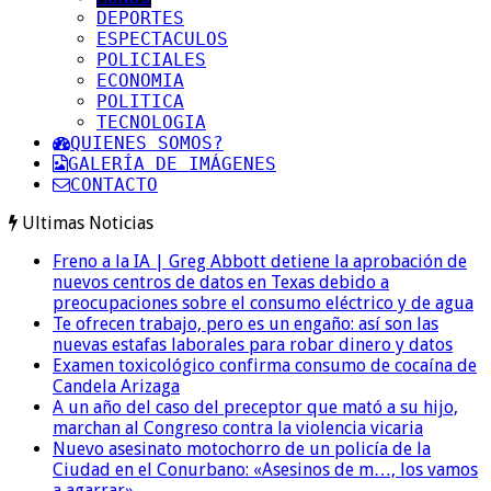
DEPORTES
ESPECTACULOS
POLICIALES
ECONOMIA
POLITICA
TECNOLOGIA
QUIENES SOMOS?
GALERÍA DE IMÁGENES
CONTACTO
Ultimas Noticias
Freno a la IA | Greg Abbott detiene la aprobación de
nuevos centros de datos en Texas debido a
preocupaciones sobre el consumo eléctrico y de agua
Te ofrecen trabajo, pero es un engaño: así son las
nuevas estafas laborales para robar dinero y datos
Examen toxicológico confirma consumo de cocaína de
Candela Arizaga
A un año del caso del preceptor que mató a su hijo,
marchan al Congreso contra la violencia vicaria
Nuevo asesinato motochorro de un policía de la
Ciudad en el Conurbano: «Asesinos de m…, los vamos
a agarrar»