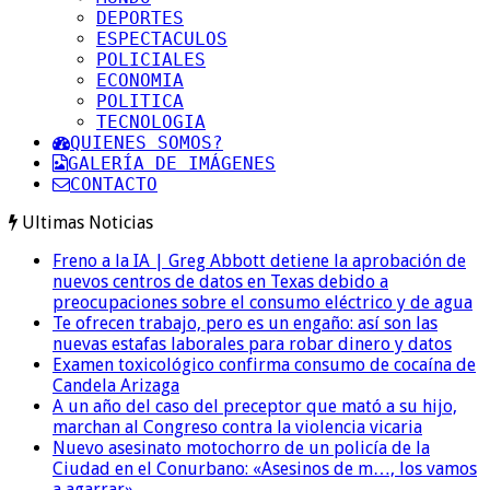
DEPORTES
ESPECTACULOS
POLICIALES
ECONOMIA
POLITICA
TECNOLOGIA
QUIENES SOMOS?
GALERÍA DE IMÁGENES
CONTACTO
Ultimas Noticias
Freno a la IA | Greg Abbott detiene la aprobación de
nuevos centros de datos en Texas debido a
preocupaciones sobre el consumo eléctrico y de agua
Te ofrecen trabajo, pero es un engaño: así son las
nuevas estafas laborales para robar dinero y datos
Examen toxicológico confirma consumo de cocaína de
Candela Arizaga
A un año del caso del preceptor que mató a su hijo,
marchan al Congreso contra la violencia vicaria
Nuevo asesinato motochorro de un policía de la
Ciudad en el Conurbano: «Asesinos de m…, los vamos
a agarrar»