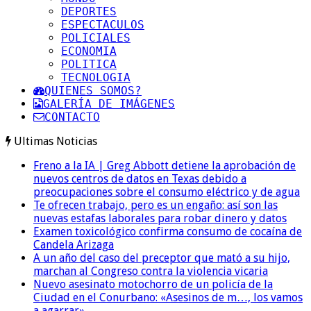
DEPORTES
ESPECTACULOS
POLICIALES
ECONOMIA
POLITICA
TECNOLOGIA
QUIENES SOMOS?
GALERÍA DE IMÁGENES
CONTACTO
Ultimas Noticias
Freno a la IA | Greg Abbott detiene la aprobación de
nuevos centros de datos en Texas debido a
preocupaciones sobre el consumo eléctrico y de agua
Te ofrecen trabajo, pero es un engaño: así son las
nuevas estafas laborales para robar dinero y datos
Examen toxicológico confirma consumo de cocaína de
Candela Arizaga
A un año del caso del preceptor que mató a su hijo,
marchan al Congreso contra la violencia vicaria
Nuevo asesinato motochorro de un policía de la
Ciudad en el Conurbano: «Asesinos de m…, los vamos
a agarrar»