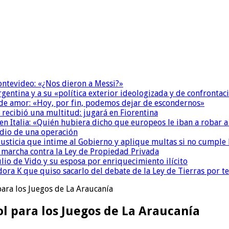
Montevideo: «¿Nos dieron a Messi?»
Argentina y a su «política exterior ideologizada y de confrontac
 de amor: «Hoy, por fin, podemos dejar de escondernos»
 recibió una multitud: jugará en Fiorentina
n Italia: «Quién hubiera dicho que europeos le iban a robar a
dio de una operación
la Justicia que intime al Gobierno y aplique multas si no cumple
a marcha contra la Ley de Propiedad Privada
io de Vido y su esposa por enriquecimiento ilícito
ora K que quiso sacarlo del debate de la Ley de Tierras por 
para los Juegos de La Araucanía
l para los Juegos de La Araucanía