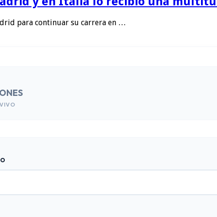
rid y en Italia lo recibió una multitu
drid para continuar su carrera en …
IONES
VIVO
do