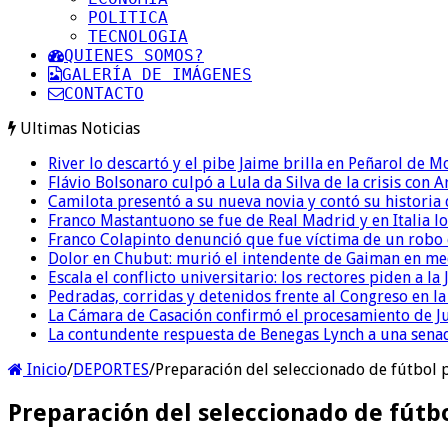
POLITICA
TECNOLOGIA
QUIENES SOMOS?
GALERÍA DE IMÁGENES
CONTACTO
Ultimas Noticias
River lo descartó y el pibe Jaime brilla en Peñarol de 
Flávio Bolsonaro culpó a Lula da Silva de la crisis con 
Camilota presentó a su nueva novia y contó su historia
Franco Mastantuono se fue de Real Madrid y en Italia lo
Franco Colapinto denunció que fue víctima de un robo e
Dolor en Chubut: murió el intendente de Gaiman en me
Escala el conflicto universitario: los rectores piden a 
Pedradas, corridas y detenidos frente al Congreso en l
La Cámara de Casación confirmó el procesamiento de Jul
La contundente respuesta de Benegas Lynch a una senad
Inicio
/
DEPORTES
/
Preparación del seleccionado de fútbol 
Preparación del seleccionado de fútbo