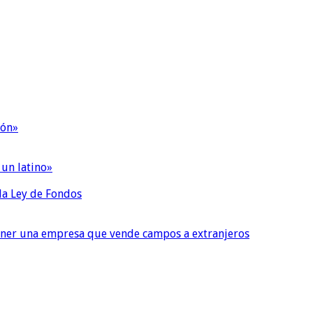
ión»
 un latino»
 la Ley de Fondos
tener una empresa que vende campos a extranjeros