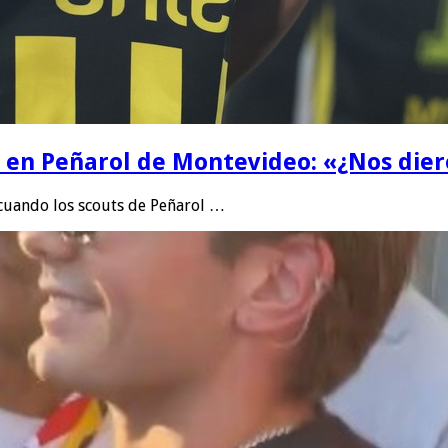
la en Peñarol de Montevideo: «¿Nos die
 cuando los scouts de Peñarol …