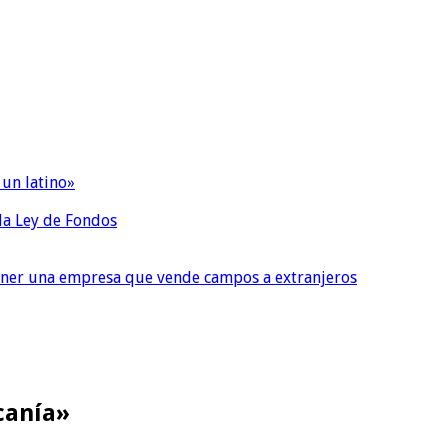
 un latino»
 la Ley de Fondos
tener una empresa que vende campos a extranjeros
canía»