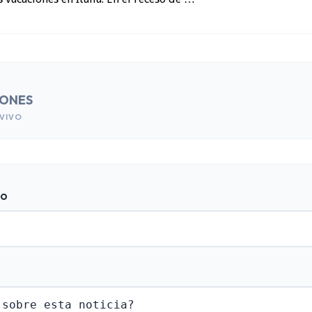
IONES
VIVO
do