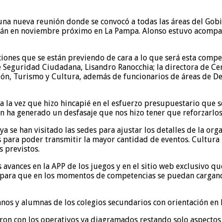
una nueva reunión donde se convocó a todas las áreas del Gobi
arán en noviembre próximo en La Pampa. Alonso estuvo acompa
uaciones que se están previendo de cara a lo que será esta com
de Seguridad Ciudadana, Lisandro Ranocchia; la directora de Ce
ión, Turismo y Cultura, además de funcionarios de áreas de D
 a la vez que hizo hincapié en el esfuerzo presupuestario que
n ha generado un desfasaje que nos hizo tener que reforzarlos”
e han visitado las sedes para ajustar los detalles de la organ
s para poder transmitir la mayor cantidad de eventos. Cultura
 previstos.
vances en la APP de los juegos y en el sitio web exclusivo que
 para que en los momentos de competencias se puedan cargando
nos y alumnas de los colegios secundarios con orientación en E
ron con los operativos ya diagramados restando solo aspectos