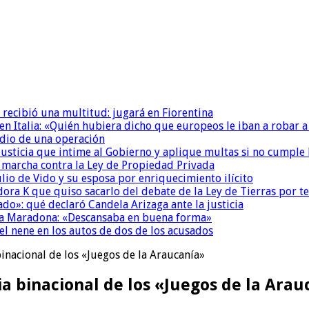
 recibió una multitud: jugará en Fiorentina
n Italia: «Quién hubiera dicho que europeos le iban a robar a
dio de una operación
la Justicia que intime al Gobierno y aplique multas si no cumple
a marcha contra la Ley de Propiedad Privada
io de Vido y su esposa por enriquecimiento ilícito
ora K que quiso sacarlo del debate de la Ley de Tierras por 
do»: qué declaró Candela Arizaga ante la justicia
a a Maradona: «Descansaba en buena forma»
el nene en los autos de dos de los acusados
inacional de los «Juegos de la Araucanía»
a binacional de los «Juegos de la Arau