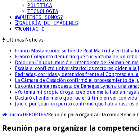
POLITICA
TECNOLOGIA
QUIENES SOMOS?
GALERÍA DE IMÁGENES
CONTACTO
Ultimas Noticias
Franco Mastantuono se fue de Real Madrid y en Italia lo
Franco Colapinto denunció que fue víctima de un robo e
Dolor en Chubut: murió el intendente de Gaiman en me
Escala el conflicto universitario: los rectores piden a 
Pedradas, corridas y detenidos frente al Congreso en l
La Cámara de Casación confirmó el procesamiento de Jul
La contundente respuesta de Benegas Lynch a una senad
«Yo tenía mi propia droga, creo que me la habían regala
Declaró el enfermero que fue el último en ver con vid
Juicio por Loan: un perito confirmó que había rastros d
Inicio
/
DEPORTES
/
Reunión para organizar la competencia b
Reunión para organizar la competenci