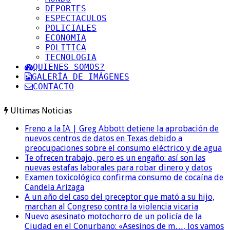
DEPORTES
ESPECTACULOS
POLICIALES
ECONOMIA
POLITICA
TECNOLOGIA
QUIENES SOMOS?
GALERÍA DE IMÁGENES
CONTACTO
Ultimas Noticias
Freno a la IA | Greg Abbott detiene la aprobación de
nuevos centros de datos en Texas debido a
preocupaciones sobre el consumo eléctrico y de agua
Te ofrecen trabajo, pero es un engaño: así son las
nuevas estafas laborales para robar dinero y datos
Examen toxicológico confirma consumo de cocaína de
Candela Arizaga
A un año del caso del preceptor que mató a su hijo,
marchan al Congreso contra la violencia vicaria
Nuevo asesinato motochorro de un policía de la
Ciudad en el Conurbano: «Asesinos de m…, los vamos