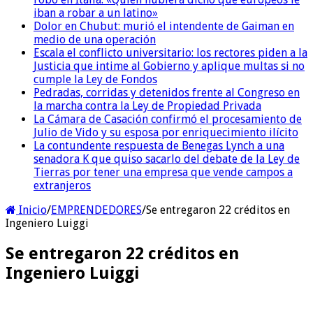
iban a robar a un latino»
Dolor en Chubut: murió el intendente de Gaiman en
medio de una operación
Escala el conflicto universitario: los rectores piden a la
Justicia que intime al Gobierno y aplique multas si no
cumple la Ley de Fondos
Pedradas, corridas y detenidos frente al Congreso en
la marcha contra la Ley de Propiedad Privada
La Cámara de Casación confirmó el procesamiento de
Julio de Vido y su esposa por enriquecimiento ilícito
La contundente respuesta de Benegas Lynch a una
senadora K que quiso sacarlo del debate de la Ley de
Tierras por tener una empresa que vende campos a
extranjeros
Inicio
/
EMPRENDEDORES
/
Se entregaron 22 créditos en
Ingeniero Luiggi
Se entregaron 22 créditos en
Ingeniero Luiggi