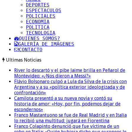
DEPORTES
ESPECTACULOS
POLICIALES
ECONOMIA
POLITICA
TECNOLOGIA
QUIENES SOMOS?
GALERÍA DE IMÁGENES
CONTACTO
Ultimas Noticias
River lo descartó y el pibe Jaime brilla en Peñarol de
Montevideo: «¿Nos dieron a Messi?»
Flávio Bolsonaro culpó a Lula da Silva de la crisis con
Argentina y a su «política exterior ideologizada y de
confrontación»
Camilota presentó a su nueva novia y contó su
historia de amor: «Hoy, por fin, podemos dejar de
escondernos»
Franco Mastantuono se fue de Real Madrid y en Italia
lo recibió una multitud: jugará en Fiorentina
Franco Colapinto denunció que fue víctima de un
robo en Italia: «Quién hubiera dicho que europeos le