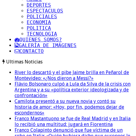
DEPORTES
ESPECTACULOS
POLICIALES
ECONOMIA
POLITICA
TECNOLOGIA
QUIENES SOMOS?
GALERÍA DE IMÁGENES
CONTACTO
Ultimas Noticias
River lo descartó y el pibe Jaime brilla en Peñarol de
Montevideo: «¿Nos dieron a Messi?»
Flávio Bolsonaro culpó a Lula da Silva de la crisis con
Argentina y a su «política exterior ideologizada y de
confrontación»
Camilota presentó a su nueva novia y contó su
historia de amor: «Hoy, por fin, podemos dejar de
escondernos»
Franco Mastantuono se fue de Real Madrid y en Italia
lo recibió una multitud: jugará en Fiorentina
Franco Colapinto denunció que fue víctima de un
robo en Italia: «Quién hubiera dicho que europeos le