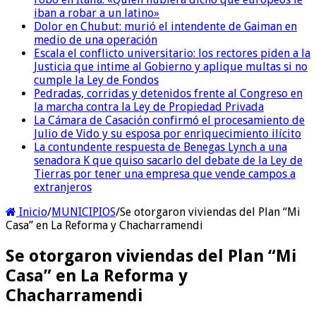
iban a robar a un latino»
Dolor en Chubut: murió el intendente de Gaiman en
medio de una operación
Escala el conflicto universitario: los rectores piden a la
Justicia que intime al Gobierno y aplique multas si no
cumple la Ley de Fondos
Pedradas, corridas y detenidos frente al Congreso en
la marcha contra la Ley de Propiedad Privada
La Cámara de Casación confirmó el procesamiento de
Julio de Vido y su esposa por enriquecimiento ilícito
La contundente respuesta de Benegas Lynch a una
senadora K que quiso sacarlo del debate de la Ley de
Tierras por tener una empresa que vende campos a
extranjeros
Inicio
/
MUNICIPIOS
/
Se otorgaron viviendas del Plan “Mi
Casa” en La Reforma y Chacharramendi
Se otorgaron viviendas del Plan “Mi
Casa” en La Reforma y
Chacharramendi