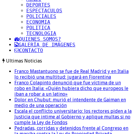
DEPORTES
ESPECTACULOS
POLICIALES
ECONOMIA
POLITICA
TECNOLOGIA
QUIENES SOMOS?
GALERÍA DE IMÁGENES
CONTACTO
Ultimas Noticias
Franco Mastantuono se fue de Real Madrid y en Italia
lo recibió una multitud: jugará en Fiorentina
Franco Colapinto denunció que fue víctima de un
robo en Italia: «Quién hubiera dicho que europeos le
iban a robar a un latino»
Dolor en Chubut: murió el intendente de Gaiman en
medio de una operación
Escala el conflicto universitario: los rectores piden a la
Justicia que intime al Gobierno y aplique multas si no
cumple la Ley de Fondos
Pedradas, corridas y detenidos frente al Congreso en
la marcha contra la Ley de Propiedad Privada