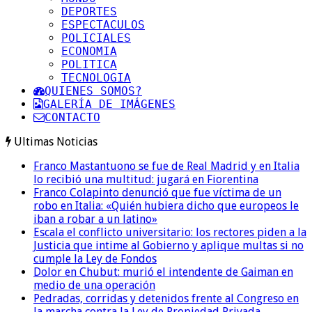
DEPORTES
ESPECTACULOS
POLICIALES
ECONOMIA
POLITICA
TECNOLOGIA
QUIENES SOMOS?
GALERÍA DE IMÁGENES
CONTACTO
Ultimas Noticias
Franco Mastantuono se fue de Real Madrid y en Italia
lo recibió una multitud: jugará en Fiorentina
Franco Colapinto denunció que fue víctima de un
robo en Italia: «Quién hubiera dicho que europeos le
iban a robar a un latino»
Escala el conflicto universitario: los rectores piden a la
Justicia que intime al Gobierno y aplique multas si no
cumple la Ley de Fondos
Dolor en Chubut: murió el intendente de Gaiman en
medio de una operación
Pedradas, corridas y detenidos frente al Congreso en
la marcha contra la Ley de Propiedad Privada