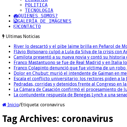
POLITICA
TECNOLOGIA
QUIENES SOMOS?
GALERÍA DE IMÁGENES
CONTACTO
Ultimas Noticias
River lo descartó y el pibe Jaime brilla en Peñarol de 
Flávio Bolsonaro culpó a Lula da Silva de la crisis con 
Camilota presentó a su nueva novia y contó su historia
Franco Mastantuono se fue de Real Madrid y en Italia lo
Franco Colapinto denunció que fue víctima de un robo e
Dolor en Chubut: murió el intendente de Gaiman en me
Escala el conflicto universitario: los rectores piden a 
Pedradas, corridas y detenidos frente al Congreso en l
La Cámara de Casación confirmó el procesamiento de Jul
La contundente respuesta de Benegas Lynch a una senad
Inicio
/
Etiqueta:
coronavirus
Tag Archives:
coronavirus