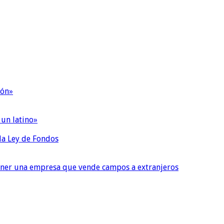
ión»
 un latino»
 la Ley de Fondos
tener una empresa que vende campos a extranjeros