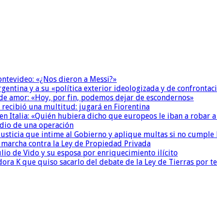
Montevideo: «¿Nos dieron a Messi?»
Argentina y a su «política exterior ideologizada y de confrontac
 de amor: «Hoy, por fin, podemos dejar de escondernos»
 recibió una multitud: jugará en Fiorentina
n Italia: «Quién hubiera dicho que europeos le iban a robar a
dio de una operación
la Justicia que intime al Gobierno y aplique multas si no cumple
a marcha contra la Ley de Propiedad Privada
io de Vido y su esposa por enriquecimiento ilícito
ora K que quiso sacarlo del debate de la Ley de Tierras por 