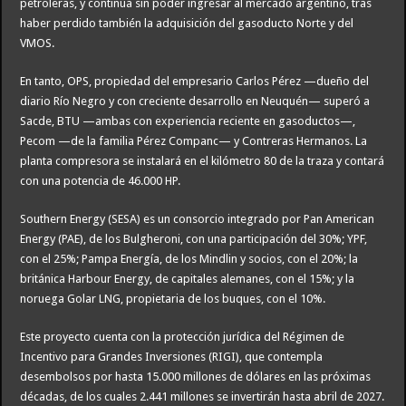
petroleras, y continúa sin poder ingresar al mercado argentino, tras
haber perdido también la adquisición del gasoducto Norte y del
VMOS.
En tanto, OPS, propiedad del empresario Carlos Pérez —dueño del
diario Río Negro y con creciente desarrollo en Neuquén— superó a
Sacde, BTU —ambas con experiencia reciente en gasoductos—,
Pecom —de la familia Pérez Companc— y Contreras Hermanos. La
planta compresora se instalará en el kilómetro 80 de la traza y contará
con una potencia de 46.000 HP.
Southern Energy (SESA) es un consorcio integrado por Pan American
Energy (PAE), de los Bulgheroni, con una participación del 30%; YPF,
con el 25%; Pampa Energía, de los Mindlin y socios, con el 20%; la
británica Harbour Energy, de capitales alemanes, con el 15%; y la
noruega Golar LNG, propietaria de los buques, con el 10%.
Este proyecto cuenta con la protección jurídica del Régimen de
Incentivo para Grandes Inversiones (RIGI), que contempla
desembolsos por hasta 15.000 millones de dólares en las próximas
décadas, de los cuales 2.441 millones se invertirán hasta abril de 2027.