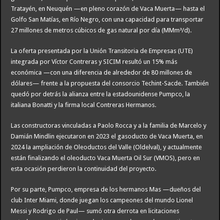
Tratayén, en Neuquén —en pleno corazón de Vaca Muerta— hasta el
Golfo San Matías, en Río Negro, con una capacidad para transportar
27 millones de metros cúbicos de gas natural por día (MMm³/d).
La oferta presentada por la Unión Transitoria de Empresas (UTE)
integrada por Víctor Contreras y SICIM resultó un 15% más
económica —con una diferencia de alrededor de 80 millones de
dólares— frente a la propuesta del consorcio Techint-Sacde. También
quedó por detrás la alianza entre la estadounidense Pumpco, la
italiana Bonatti y la firma local Contreras Hermanos.
Las constructoras vinculadas a Paolo Rocca y a la familia de Marcelo y
Damián Mindlin ejecutaron en 2023 el gasoducto de Vaca Muerta, en
2024 la ampliación de Oleoductos del Valle (Oldelval), y actualmente
están finalizando el oleoducto Vaca Muerta Oil Sur (VMOS), pero en
esta ocasión perdieron la continuidad del proyecto.
Por su parte, Pumpco, empresa de los hermanos Mas —dueños del
club Inter Miami, donde juegan los campeones del mundo Lionel
Messi y Rodrigo de Paul— sumó otra derrota en licitaciones