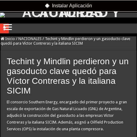
Instalar Aplicación
Freno a la IA | Greg Abbott detiene la aprobación de nuevos centros de datos en 
Inicio
/
NACIONALES
/
Techint y Mindlin perdieron y un gasoducto clave
quedó para Víctor Contreras y la italiana SICIM
Te ofrecen trabajo, pero es un engaño: así son las nuevas estafas laborales para ro
Examen toxicológico confirma consumo de cocaína de Candela Arizaga
Techint y Mindlin perdieron y un
A un año del caso del preceptor que mató a su hijo, marchan al Congreso contra la
gasoducto clave quedó para
Nuevo asesinato motochorro de un policía de la Ciudad en el Conurbano: «Asesi
Víctor Contreras y la italiana
Investigan la misteriosa muerte de una mujer en Villa Elisa: la encontraron con la
SICIM
Caso Agostina: la querella pidió la detención de la madre y la hermana de Barrelie
El consorcio Southern Energy, encargado del primer proyecto a gran
Un juez autorizó a una integrante de «Los Monos» a salir de la prisión domiciliar
escala de exportación de Gas Natural Licuado (GNL) de Argentina,
adjudicó la construcción del gasoducto a las empresas Víctor
Facundo Moyano detenido: el video que muestra cuando la joven de 23 años de
Contreras y la italiana SICIM. Además, asignó a Oilfield Production
Detuvieron a un exgendarme devenido en sicario por el crimen de un comerciant
Services (OPS) la instalación de una planta compresora.