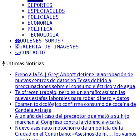
DEPORTES
ESPECTACULOS
POLICIALES
ECONOMIA
POLITICA
TECNOLOGIA
QUIENES SOMOS?
GALERÍA DE IMÁGENES
CONTACTO
Ultimas Noticias
Freno a la IA | Greg Abbott detiene la aprobación de
nuevos centros de datos en Texas debido a
preocupaciones sobre el consumo eléctrico y de agua
Te ofrecen trabajo, pero es un engaño: así son las
nuevas estafas laborales para robar dinero y datos
Examen toxicológico confirma consumo de cocaína de
Candela Arizaga
A un año del caso del preceptor que mató a su hijo,
marchan al Congreso contra la violencia vicaria
Nuevo asesinato motochorro de un policía de la
Ciudad en el Conurbano: «Asesinos de m…, los vamos
a agarrar»