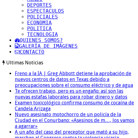
DEPORTES
ESPECTACULOS
POLICIALES
ECONOMIA
POLITICA
TECNOLOGIA
QUIENES SOMOS?
GALERÍA DE IMÁGENES
CONTACTO
Ultimas Noticias
Freno a la IA | Greg Abbott detiene la aprobación de
nuevos centros de datos en Texas debido a
preocupaciones sobre el consumo eléctrico y de agua
Te ofrecen trabajo, pero es un engaño: así son las
nuevas estafas laborales para robar dinero y datos
Examen toxicológico confirma consumo de cocaína de
Candela Arizaga
Nuevo asesinato motochorro de un policía de la
Ciudad en el Conurbano: «Asesinos de m…, los vamos
a agarrar»
A un año del caso del preceptor que mató a su hijo,
marchan al Congreso contra la violencia vicaria