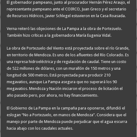
El gobernador pampeano, junto al procurador Hernán Pérez Araujo, el
representante pampeano ante el COIRCO, Juan Greco y el secretario
de Recursos Hídricos, Javier Schlegel estuvieron en la Casa Roasada.
Verna reiteró las objeciones de La Pampa a la obra de Portezuelo.
También hizo críticas a la gobernadora María Eugenia Vidal.
La obra de Portezuelo del Viento está proyectada sobre el río Grande,
en territorio de Mendoza. Es uno de los afluentes del Río Colorado. Es
una represa hidroeléctrica y de regulación de caudal. Tiene un costo
de 522 millones de dólares, con un murallón de 150 metros y una
longitud de 500 metros. Está proyectada para producir 210
megavatios, aunque La Pampa asegura que no superará los 90
megavatios. Mendoza y Nación iniciaron el proceso de licitación el
año pasado pero, por ahora, no hay financiamiento.
El Gobierno de La Pampa en la campaña para oponerse, difundió el
eslogan “No a Portezuelo, en manos de Mendoza”. Considera que el
manejo por parte de Mendoza puede perjudicar que el agua escurra
hacia abajo con los caudales actuales.