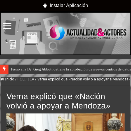
Instalar Aplicación
Freno a la IA | Greg Abbott detiene la aprobación de nuevos centros de dat
Te ofrecen trabajo, pero es un engaño: así son las nuevas estafas laborales pa
Inicio
/
POLITICA
/
Verna explicó que «Nación volvió a apoyar a Mendoza»
Verna explicó que «Nación
volvió a apoyar a Mendoza»