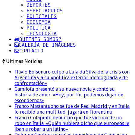
DEPORTES
ESPECTACULOS
POLICIALES
ECONOMIA
POLITICA
TECNOLOGIA
QUIENES SOMOS?
GALERÍA DE IMÁGENES
CONTACTO
Ultimas Noticias
Flávio Bolsonaro culpó a Lula da Silva de la crisis con
Argentina y a su «política exterior ideologizada y de
confrontación»
Camilota presentó a su nueva novia y contó su
historia de amor: «Hoy, por fin, podemos dejar de
escondernos»
Franco Mastantuono se fue de Real Madrid y en Italia
lo recibió una multitud: jugará en Fiorentina
Franco Colapinto denunció que fue víctima de un
robo en Italia: «Quién hubiera dicho que europeos le
iban a robar a un latino»
Dolor en Chubut: murió el intendente de Gaiman en