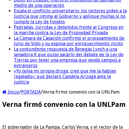
medio de una operación
Escala el conflicto universitario: los rectores piden a la
Justicia que intime al Gobierno y aplique multas si no
cumple la Ley de Fondos
Pedradas, corridas y detenidos frente al Congreso en
la marcha contra la Ley de Propiedad Privada
La Cámara de Casación confirmó el procesamiento de
Julio de Vido y su esposa por enriquecimiento ilícito
La contundente respuesta de Benegas Lynch a una
senadora K que quiso sacarlo del debate de la Ley de
Tierras por tener una empresa que vende campos a
extranjeros
«Yo tenía mi propia droga, creo que me la habían
regalado»: qué declaró Candela Arizaga ante la
justicia
Inicio
/
PORTADA
/
Verna firmó convenio con la UNLPam
Verna firmó convenio con la UNLPam
El gobernador de La Pampa, Carlos Verna, y el rector de la