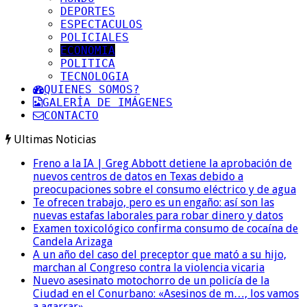
DEPORTES
ESPECTACULOS
POLICIALES
ECONOMIA
POLITICA
TECNOLOGIA
QUIENES SOMOS?
GALERÍA DE IMÁGENES
CONTACTO
Ultimas Noticias
Freno a la IA | Greg Abbott detiene la aprobación de
nuevos centros de datos en Texas debido a
preocupaciones sobre el consumo eléctrico y de agua
Te ofrecen trabajo, pero es un engaño: así son las
nuevas estafas laborales para robar dinero y datos
Examen toxicológico confirma consumo de cocaína de
Candela Arizaga
A un año del caso del preceptor que mató a su hijo,
marchan al Congreso contra la violencia vicaria
Nuevo asesinato motochorro de un policía de la
Ciudad en el Conurbano: «Asesinos de m…, los vamos
a agarrar»