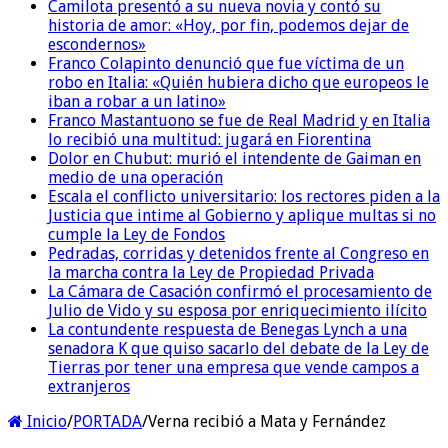
Camilota presentó a su nueva novia y contó su
historia de amor: «Hoy, por fin, podemos dejar de
escondernos»
Franco Colapinto denunció que fue víctima de un
robo en Italia: «Quién hubiera dicho que europeos le
iban a robar a un latino»
Franco Mastantuono se fue de Real Madrid y en Italia
lo recibió una multitud: jugará en Fiorentina
Dolor en Chubut: murió el intendente de Gaiman en
medio de una operación
Escala el conflicto universitario: los rectores piden a la
Justicia que intime al Gobierno y aplique multas si no
cumple la Ley de Fondos
Pedradas, corridas y detenidos frente al Congreso en
la marcha contra la Ley de Propiedad Privada
La Cámara de Casación confirmó el procesamiento de
Julio de Vido y su esposa por enriquecimiento ilícito
La contundente respuesta de Benegas Lynch a una
senadora K que quiso sacarlo del debate de la Ley de
Tierras por tener una empresa que vende campos a
extranjeros
Inicio
/
PORTADA
/
Verna recibió a Mata y Fernández