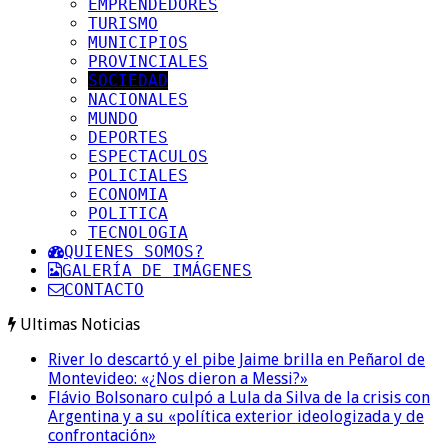
EMPRENDEDORES
TURISMO
MUNICIPIOS
PROVINCIALES
SOCIEDAD
NACIONALES
MUNDO
DEPORTES
ESPECTACULOS
POLICIALES
ECONOMIA
POLITICA
TECNOLOGIA
QUIENES SOMOS?
GALERÍA DE IMÁGENES
CONTACTO
Ultimas Noticias
River lo descartó y el pibe Jaime brilla en Peñarol de
Montevideo: «¿Nos dieron a Messi?»
Flávio Bolsonaro culpó a Lula da Silva de la crisis con
Argentina y a su «política exterior ideologizada y de
confrontación»