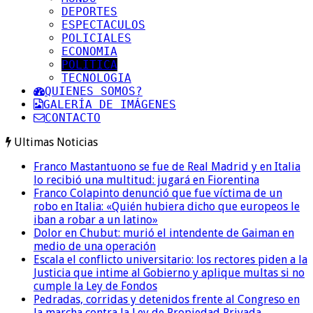
DEPORTES
ESPECTACULOS
POLICIALES
ECONOMIA
POLITICA
TECNOLOGIA
QUIENES SOMOS?
GALERÍA DE IMÁGENES
CONTACTO
Ultimas Noticias
Franco Mastantuono se fue de Real Madrid y en Italia
lo recibió una multitud: jugará en Fiorentina
Franco Colapinto denunció que fue víctima de un
robo en Italia: «Quién hubiera dicho que europeos le
iban a robar a un latino»
Dolor en Chubut: murió el intendente de Gaiman en
medio de una operación
Escala el conflicto universitario: los rectores piden a la
Justicia que intime al Gobierno y aplique multas si no
cumple la Ley de Fondos
Pedradas, corridas y detenidos frente al Congreso en
la marcha contra la Ley de Propiedad Privada