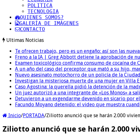
POLITICA
TECNOLOGIA
QUIENES SOMOS?
GALERÍA DE IMÁGENES
CONTACTO
Ultimas Noticias
Te ofrecen trabajo, pero es un engaño: así son las nueva
Freno a la IA | Greg Abbott detiene la aprobación de n
Examen toxicológico confirma consumo de cocaína de C
A un año del caso del preceptor que mató a su hijo, mar
Nuevo asesinato motochorro de un policía de la Ciudad
Investigan la misteriosa muerte de una mujer en Villa El
Caso Agostina: la querella pidió la detención de la mad
Un juez autorizó a una integrante de «Los Monos» a sali
Detuvieron a un exgendarme devenido en sicario por e
Facundo Moyano detenido: el video que muestra cuand
Inicio
/
PORTADA
/
Ziliotto anunció que se harán 2.000 vivi
Ziliotto anunció que se harán 2.000 v