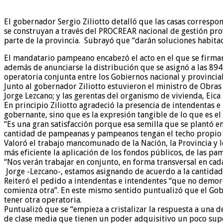
El gobernador Sergio Ziliotto detalló que las casas correspo
se construyan a través del PROCREAR nacional de gestión provi
parte de la provincia. Subrayó que “darán soluciones habit
El mandatario pampeano encabezó el acto en el que se firmar
además de anunciarse la distribución que se asignó a las 894
operatoria conjunta entre los Gobiernos nacional y provincial
Junto al gobernador Ziliotto estuvieron el ministro de Obras 
Jorge Lezcano; y las gerentas del organismo de vivienda, Eic
En principio Ziliotto agradeció la presencia de intendentas e
gobernante, sino que es la expresión tangible de lo que es el
“Es una gran satisfacción porque esa semilla que se plantó e
cantidad de pampeanas y pampeanos tengan el techo propio ha
Valoró el trabajo mancomunado de la Nación, la Provincia y l
más eficiente la aplicación de los fondos públicos, de las p
“Nos verán trabajar en conjunto, en forma transversal en ca
Jorge -Lezcano-, estamos asignando de acuerdo a la cantidad 
Reiteró el pedido a intendentas e intendentes “que no demor
comienza otra”. En este mismo sentido puntualizó que el Gob
tener otra operatoria.
Puntualizó que se “empieza a cristalizar la respuesta a una 
de clase media que tienen un poder adquisitivo un poco supe