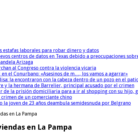
s estafas laborales para robar dinero y datos
uevos centros de datos en Texas debido a preocupaciones sobr
andela Arizaga
chan al Congreso contra la violencia vicaria
 en el Conurbano: «Asesinos de m…, los vamos a agarrar»
isa: la encontraron con la cabeza dentro de un pozo en el pati
re y la hermana de Barrelier, principal acusado por el crimen
r de la prisión domiciliaria para a ir al shopping con su hijo
l crimen de un comerciante chino
o la joven de 23 años deambula semidesnuda por Belgrano
endas en La Pampa
iviendas en La Pampa