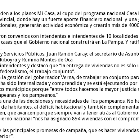
nden a los planes Mi Casa, al cupo del programa nacional Casa 
ncial, donde hay un fuerte aporte financiero nacional y una gr
acionales, generarán actividad económica y crearán más de 40
on convenios con intendentas e intendentes de 10 localidades 
 casas que el Gobierno nacional construirá en La Pampa. Y rati
.
y Servicios Públicos, Juan Ramón Garay; el secretario de Asunt
a Riboyra y Romina Montes de Oca.
 intendentes y destacó que “la entrega de viviendas no es sólo 
 federalismo, el trabajo conjunto”.
n la gestión del gobernador Verna, de trabajar en conjunto pa
 sido internalizada y comprendida y se está ejecutando por p
os municipios porque “entre todos hacemos la mayor justicia s
ampeanas y los pampeanos.”
da una de las decisiones y necesidades de los pampeanos. No h
de habitantes, al déficit habitacional y también complementan
en, que avancen porque siempre van a tener atrás al Gobierno 
ierno nacional “nos ha asignado 894 viviendas con el comprom
de las principales promesas de campaña, que es hacer viviendas
rior”.