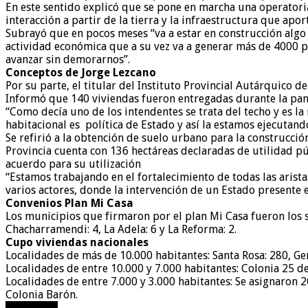
En este sentido explicó que se pone en marcha una operatori
interacción a partir de la tierra y la infraestructura que aport
Subrayó que en pocos meses “va a estar en construcción alg
actividad económica que a su vez va a generar más de 4000 p
avanzar sin demorarnos”.
Conceptos de Jorge Lezcano
Por su parte, el titular del Instituto Provincial Autárquico d
Informó que 140 viviendas fueron entregadas durante la pan
“Como decía uno de los intendentes se trata del techo y es la
habitacional es política de Estado y así la estamos ejecutand
Se refirió a la obtención de suelo urbano para la construcció
Provincia cuenta con 136 hectáreas declaradas de utilidad p
acuerdo para su utilización
“Estamos trabajando en el fortalecimiento de todas las arist
varios actores, donde la intervención de un Estado presente 
Convenios Plan Mi Casa
Los municipios que firmaron por el plan Mi Casa fueron los si
Chacharramendi: 4, La Adela: 6 y La Reforma: 2.
Cupo viviendas nacionales
Localidades de más de 10.000 habitantes: Santa Rosa: 280, Gen
Localidades de entre 10.000 y 7.000 habitantes: Colonia 25 de 
Localidades de entre 7.000 y 3.000 habitantes: Se asignaron 2
Colonia Barón.
compartir!