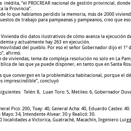
a inédita, “el PROCREAR nacional de gestión provincial, donde
a la Provincia”.
o de lo que habíamos perdido la memoria, más de 2000 viviend
uestos de trabajo para pampeanas y pampeanos, creo que eso e
e Vivienda dio datos ilustrativos de cómo avanza la ejecución de
demia y actualmente hay 263 en ejecución.
 movilidad del pueblo. Por eso el señor Gobernador dijo el 1º 
o”, afirmó.
n de viviendas, tema de compleja resolución no solo en La Pamp
ública de las que ya puede disponer, en tanto que en Santa Ro
as que convergen en la problemática habitacional, porque el dé
es imprescindible”, concluyó
guientes: Telén: 8, Luan Toro: 5, Metileo: 6, Gobernador Duval:
eral Pico: 200, Toay: 40, General Acha: 40, Eduardo Castex: 40.
Mayo: 34, Intendente Alvear: 30 y Realicó: 30.
0 localidades a Victorica, Guatraché, Macachín, Ingeniero Luig